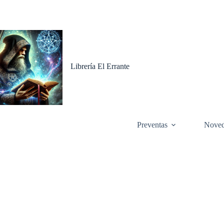
Saltar
al
contenido
Librería El Errante
Preventas
Noved