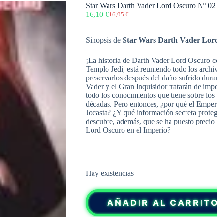
Star Wars Darth Vader Lord Oscuro Nº 02
16,10
€
16,95
€
El
El
precio
precio
original
actual
Sinopsis de
Star Wars Darth Vader Lor
era:
es:
16,95 €.
16,10 €.
¡La historia de Darth Vader Lord Oscuro con
Templo Jedi, está reuniendo todo los archiv
preservarlos después del daño sufrido duran
Vader y el Gran Inquisidor tratarán de imp
todo los conocimientos que tiene sobre los 
décadas. Pero entonces, ¿por qué el Emper
Jocasta? ¿Y qué información secreta proteg
descubre, además, que se ha puesto precio a
Lord Oscuro en el Imperio?
Hay existencias
AÑADIR AL CARRIT