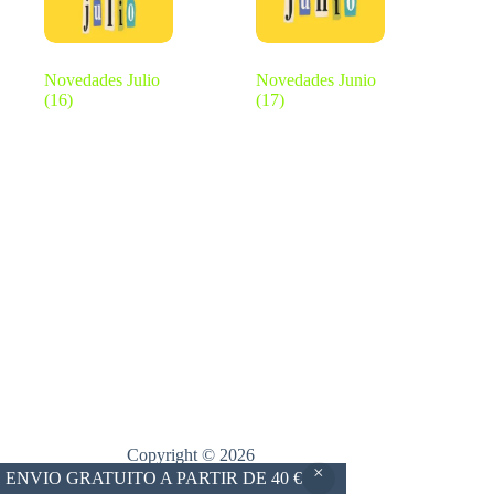
Novedades Julio
Novedades Junio
(16)
(17)
Copyright © 2026
ENVIO GRATUITO A PARTIR DE 40 €
Librería - Papelería El Errante