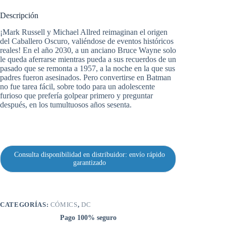
precio
precio
original
actual
Descripción
era:
es:
32,00 €.
30,40 €.
¡Mark Russell y Michael Allred reimaginan el origen
del Caballero Oscuro, valiéndose de eventos históricos
reales! En el año 2030, a un anciano Bruce Wayne solo
le queda aferrarse mientras pueda a sus recuerdos de un
pasado que se remonta a 1957, a la noche en la que sus
padres fueron asesinados. Pero convertirse en Batman
no fue tarea fácil, sobre todo para un adolescente
furioso que prefería golpear primero y preguntar
después, en los tumultuosos años sesenta.
Consulta disponibilidad en distribuidor: envío rápido
garantizado
CATEGORÍAS:
CÓMICS
,
DC
Pago 100% seguro