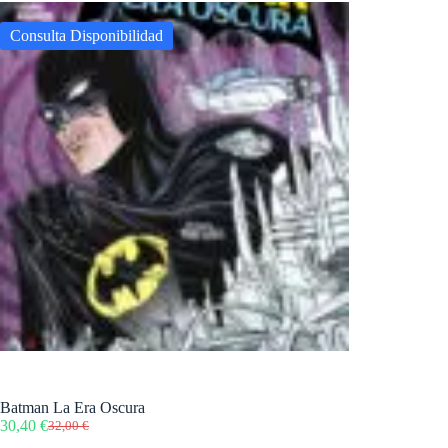
Consulta Disponibilidad
Batman La Era Oscura
30,40
€
32,00
€
El
El