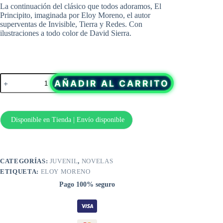
original
actual
La continuación del clásico que todos adoramos, El
era:
es:
Principito, imaginada por Eloy Moreno, el autor
17,95 €.
17,06 €.
superventas de Invisible, Tierra y Redes. Con
ilustraciones a todo color de David Sierra.
El
AÑADIR AL CARRITO
Nuevo
Viaje
de
El
Principito
Disponible en Tienda | Envío disponible
de
Eloy
Moreno
cantidad
CATEGORÍAS:
JUVENIL
,
NOVELAS
ETIQUETA:
ELOY MORENO
Pago 100% seguro