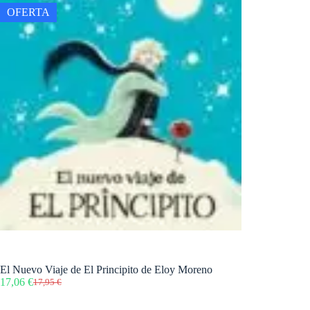
OFERTA
El Nuevo Viaje de El Principito de Eloy Moreno
17,06
€
17,95
€
El
El
precio
precio