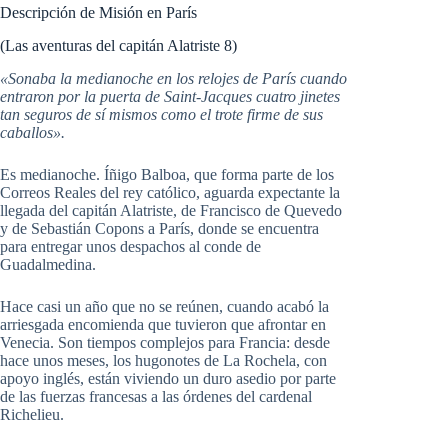
original
actual
Descripción de Misión en París
era:
es:
21,90 €.
20,81 €.
(Las aventuras del capitán Alatriste 8)
«Sonaba la medianoche en los relojes
de París cuando
entraron por la puerta de Saint-Jacques cuatro jinetes
tan seguros de sí mismos como el trote firme de sus
caballos».
Es medianoche. Íñigo Balboa, que forma parte de los
Correos Reales del rey católico, aguarda expectante la
llegada del capitán Alatriste, de Francisco de Quevedo
y de Sebastián Copons a París, donde se encuentra
para entregar unos despachos al conde de
Guadalmedina.
Hace casi un año que no se reúnen, cuando acabó la
arriesgada encomienda que tuvieron que afrontar en
Venecia. Son tiempos complejos para Francia: desde
hace unos meses, los hugonotes de La Rochela, con
apoyo inglés, están viviendo un duro asedio por parte
de las fuerzas francesas a las órdenes del cardenal
Richelieu.