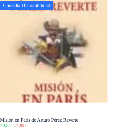
Consulta Disponibilidad
Misión en París de Arturo Pérez Reverte
20,81
€
21,90
€
El
El
precio
precio