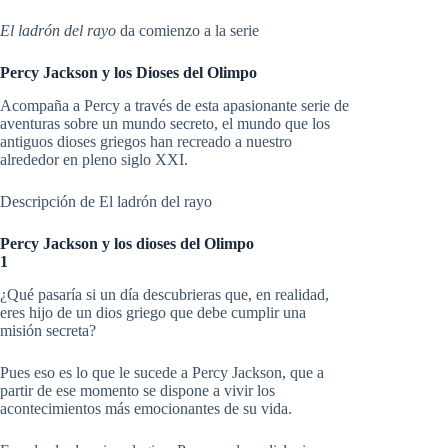
precio
precio
original
actual
El ladrón del rayo
da comienzo a la serie
era:
es:
16,95 €.
16,10 €.
Percy Jackson y los Dioses del Olimpo
Acompaña a Percy a través de esta apasionante serie de
aventuras sobre un mundo secreto, el mundo que los
antiguos dioses griegos han recreado a nuestro
alrededor en pleno siglo XXI.
Descripción de El ladrón del rayo
Percy Jackson y los dioses del Olimpo
1
¿Qué pasaría si un día descubrieras que, en realidad,
eres hijo de un dios griego que debe cumplir una
misión secreta?
Pues eso es lo que le sucede a Percy Jackson, que a
partir de ese momento se dispone a vivir los
acontecimientos más emocionantes de su vida.