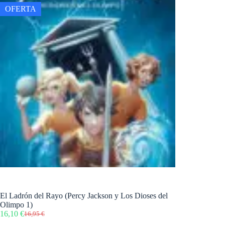
OFERTA
El Ladrón del Rayo (Percy Jackson y Los Dioses del
Olimpo 1)
16,10
€
16,95
€
El
El